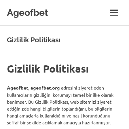
Skip
to
Ageofbet
MENU
content
Gizlilik Politikası
Gizlilik Politikası
Ageofbet
,
ageofbet.org
adresini ziyaret eden
kullanıcıların gizliliğini korumayı temel bir ilke olarak
benimser. Bu Gizlilik Politikası, web sitemizi ziyaret
ettiğinizde hangi bilgilerin toplandığını, bu bilgilerin
hangi amaçlarla kullanıldığını ve nasıl korunduğunu
şeffaf bir şekilde açıklamak amacıyla hazırlanmıştır.