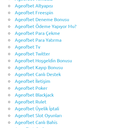
Ageofbet Altyapısı
Ageofbet Freespin
Ageofbet Deneme Bonusu
Ageofbet Ödeme Yapıyor Mu?
Ageofbet Para Çekme
Ageofbet Para Yatırma
Ageofbet Tv
Ageofbet Twitter
Ageofbet Hoşgeldin Bonusu
Ageofbet Kayıp Bonusu
Ageofbet Canlı Destek
Ageofbet İletişim
Ageofbet Poker
Ageofbet Blackjack
Ageofbet Rulet
Ageofbet Üyelik İptali
Ageofbet Slot Oyunları
Ageofbet Canlı Bahis