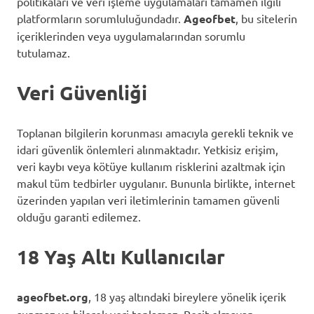
politikaları ve veri işleme uygulamaları tamamen ilgili
platformların sorumluluğundadır.
Ageofbet
, bu sitelerin
içeriklerinden veya uygulamalarından sorumlu
tutulamaz.
Veri Güvenliği
Toplanan bilgilerin korunması amacıyla gerekli teknik ve
idari güvenlik önlemleri alınmaktadır. Yetkisiz erişim,
veri kaybı veya kötüye kullanım risklerini azaltmak için
makul tüm tedbirler uygulanır. Bununla birlikte, internet
üzerinden yapılan veri iletimlerinin tamamen güvenli
olduğu garanti edilemez.
18 Yaş Altı Kullanıcılar
ageofbet.org
, 18 yaş altındaki bireylere yönelik içerik