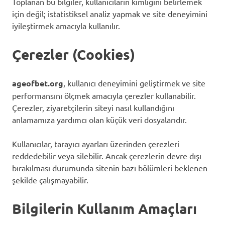
Toplanan bu bilgiler, kullanıcıların kimliğini belirlemek
için değil; istatistiksel analiz yapmak ve site deneyimini
iyileştirmek amacıyla kullanılır.
Çerezler (Cookies)
ageofbet.org
, kullanıcı deneyimini geliştirmek ve site
performansını ölçmek amacıyla çerezler kullanabilir.
Çerezler, ziyaretçilerin siteyi nasıl kullandığını
anlamamıza yardımcı olan küçük veri dosyalarıdır.
Kullanıcılar, tarayıcı ayarları üzerinden çerezleri
reddedebilir veya silebilir. Ancak çerezlerin devre dışı
bırakılması durumunda sitenin bazı bölümleri beklenen
şekilde çalışmayabilir.
Bilgilerin Kullanım Amaçları