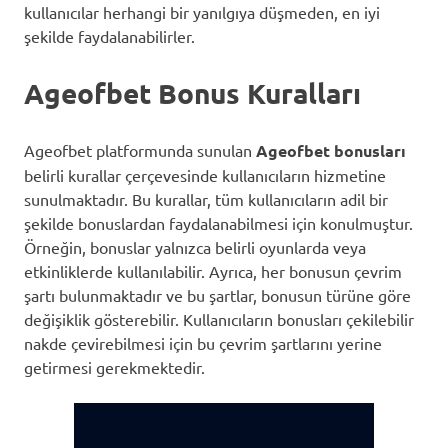
kullanıcılar herhangi bir yanılgıya düşmeden, en iyi
şekilde faydalanabilirler.
Ageofbet Bonus Kuralları
Ageofbet platformunda sunulan
Ageofbet bonusları
belirli kurallar çerçevesinde kullanıcıların hizmetine
sunulmaktadır. Bu kurallar, tüm kullanıcıların adil bir
şekilde bonuslardan faydalanabilmesi için konulmuştur.
Örneğin, bonuslar yalnızca belirli oyunlarda veya
etkinliklerde kullanılabilir. Ayrıca, her bonusun çevrim
şartı bulunmaktadır ve bu şartlar, bonusun türüne göre
değişiklik gösterebilir. Kullanıcıların bonusları çekilebilir
nakde çevirebilmesi için bu çevrim şartlarını yerine
getirmesi gerekmektedir.