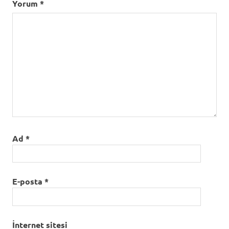
Yorum
*
Ad
*
E-posta
*
İnternet sitesi