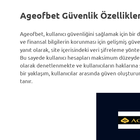
Ageofbet Güvenlik Özellikler
Ageofbet, kullanıcı güvenliğini sağlamak için bir d
ve finansal bilgilerin korunması için gelişmiş güve
yanıt olarak, site içerisindeki veri şifreleme yönt
Bu sayede kullanıcı hesapları maksimum düzeyde k
olarak denetlenmekte ve kullanıcıların haklarına s
bir yaklaşım, kullanıcılar arasında güven oluştur
tanır.