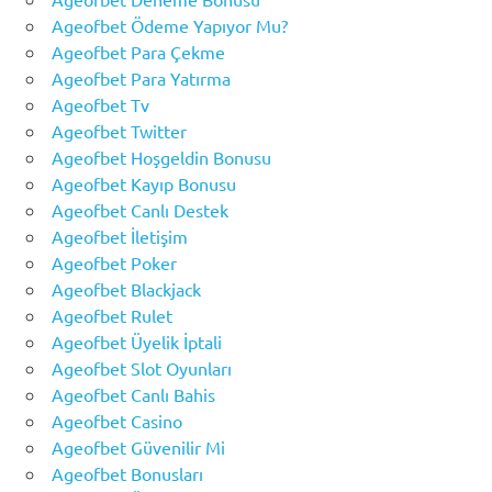
Ageofbet Ödeme Yapıyor Mu?
Ageofbet Para Çekme
Ageofbet Para Yatırma
Ageofbet Tv
Ageofbet Twitter
Ageofbet Hoşgeldin Bonusu
Ageofbet Kayıp Bonusu
Ageofbet Canlı Destek
Ageofbet İletişim
Ageofbet Poker
Ageofbet Blackjack
Ageofbet Rulet
Ageofbet Üyelik İptali
Ageofbet Slot Oyunları
Ageofbet Canlı Bahis
Ageofbet Casino
Ageofbet Güvenilir Mi
Ageofbet Bonusları