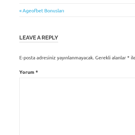
Previous
Yazı
Ageofbet Bonusları
Post:
gezinmesi
LEAVE A REPLY
E-posta adresiniz yayınlanmayacak.
Gerekli alanlar
*
il
Yorum
*