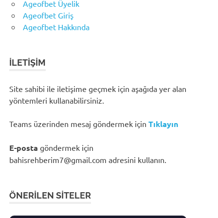
Ageofbet Üyelik
Ageofbet Giriş
Ageofbet Hakkında
İLETIŞIM
Site sahibi ile iletişime geçmek için aşağıda yer alan
yöntemleri kullanabilirsiniz.
Teams üzerinden mesaj göndermek için
Tıklayın
E-posta
göndermek için
bahisrehberim7@gmail.com
adresini kullanın.
ÖNERILEN SITELER