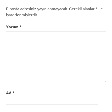
E-posta adresiniz yayınlanmayacak.
Gerekli alanlar
*
ile
işaretlenmişlerdir
Yorum
*
Ad
*