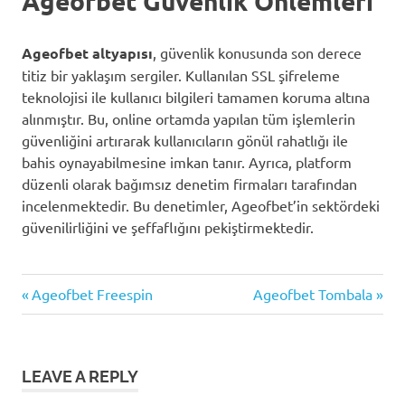
Ageofbet Güvenlik Önlemleri
Ageofbet altyapısı
, güvenlik konusunda son derece
titiz bir yaklaşım sergiler. Kullanılan SSL şifreleme
teknolojisi ile kullanıcı bilgileri tamamen koruma altına
alınmıştır. Bu, online ortamda yapılan tüm işlemlerin
güvenliğini artırarak kullanıcıların gönül rahatlığı ile
bahis oynayabilmesine imkan tanır. Ayrıca, platform
düzenli olarak bağımsız denetim firmaları tarafından
incelenmektedir. Bu denetimler, Ageofbet’in sektördeki
güvenilirliğini ve şeffaflığını pekiştirmektedir.
Previous
Next
Yazı
Ageofbet Freespin
Ageofbet Tombala
Post:
Post:
gezinmesi
LEAVE A REPLY