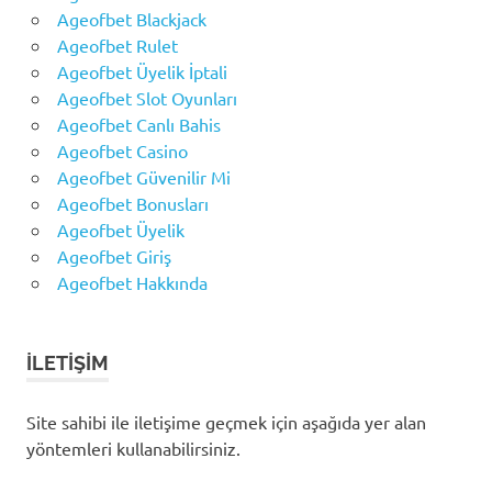
Ageofbet Blackjack
Ageofbet Rulet
Ageofbet Üyelik İptali
Ageofbet Slot Oyunları
Ageofbet Canlı Bahis
Ageofbet Casino
Ageofbet Güvenilir Mi
Ageofbet Bonusları
Ageofbet Üyelik
Ageofbet Giriş
Ageofbet Hakkında
İLETIŞIM
Site sahibi ile iletişime geçmek için aşağıda yer alan
yöntemleri kullanabilirsiniz.